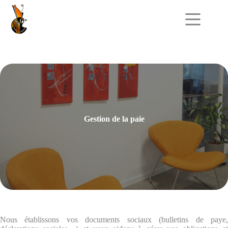
Passer
au
contenu
Gestion de la paie
Nous établissons vos documents sociaux (bulletins de paye,