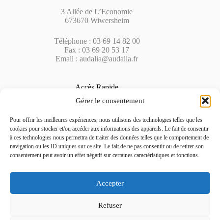
3 Allée de L’Economie
673670 Wiwersheim
Téléphone : 03 69 14 82 00
Fax : 03 69 20 53 17
Email : audalia@audalia.fr
Accès Rapide
Gérer le consentement
Accueil
Notre cabinet
Pour offrir les meilleures expériences, nous utilisons des technologies telles que les
Contact
cookies pour stocker et/ou accéder aux informations des appareils. Le fait de consentir
Serveur client
à ces technologies nous permettra de traiter des données telles que le comportement de
Termes & Conditions
navigation ou les ID uniques sur ce site. Le fait de ne pas consentir ou de retirer son
consentement peut avoir un effet négatif sur certaines caractéristiques et fonctions.
Nos compétences
Accepter
Expertise comptable
Conseils
Fiscalité
Refuser
Droit des affaires
Gestion de la paie